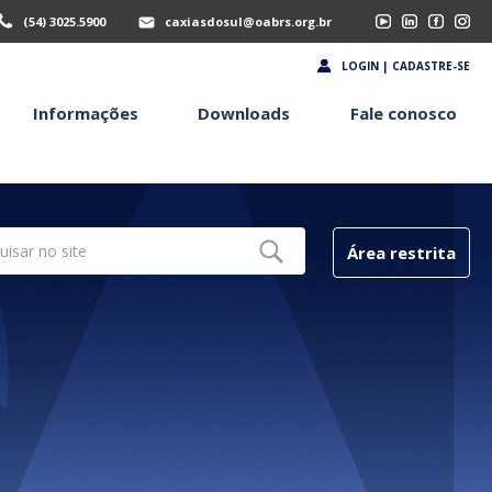
(54) 3025.5900
caxiasdosul@oabrs.org.br
LOGIN | CADASTRE-SE
Informações
Downloads
Fale conosco
Área restrita