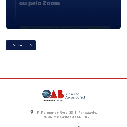
Voltar
R. Raimundo Nora, 33, B. Panazzolo,
95082.210, Caxias do Sul |RS.