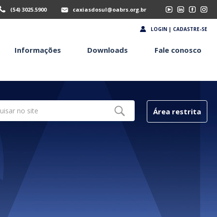
(54) 3025.5900
caxiasdosul@oabrs.org.br
LOGIN | CADASTRE-SE
Informações
Downloads
Fale conosco
Área restrita