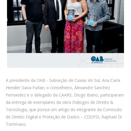
A presidente da OAB - Subseção de Caxias do Sul, Ana Carla
Hendler Gava Furlan; o conselheiro, Alexandre Sanchez
Fernandez e o delegado da CAARS, Diogo Biano, participaram
da entrega de exemplares da obra Diálogos de Direito &
Tecnologia, que possui um artigo do integrante da Comissão
de Direito Digital e Proteção de Dados – CDDPD, Raphael Di
Tommaso.