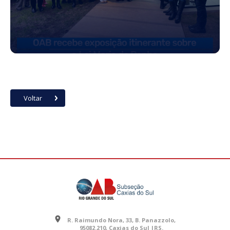
Voltar
R. Raimundo Nora, 33, B. Panazzolo,
95082.210, Caxias do Sul |RS.