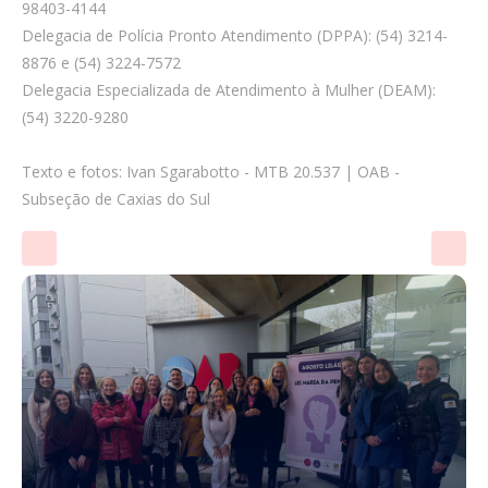
98403-4144
Delegacia de Polícia Pronto Atendimento (DPPA): (54) 3214-
8876 e (54) 3224-7572
Delegacia Especializada de Atendimento à Mulher (DEAM):
(54) 3220-9280
Texto e fotos: Ivan Sgarabotto - MTB 20.537 | OAB -
Subseção de Caxias do Sul