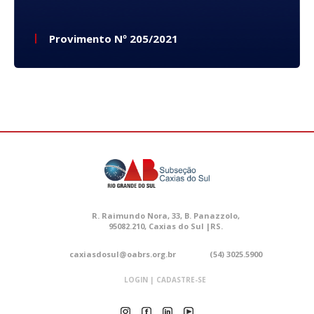
Provimento Nº 205/2021
R. Raimundo Nora, 33, B. Panazzolo,
95082.210, Caxias do Sul |RS.
caxiasdosul@oabrs.org.br
(54) 3025.5900
LOGIN | CADASTRE-SE